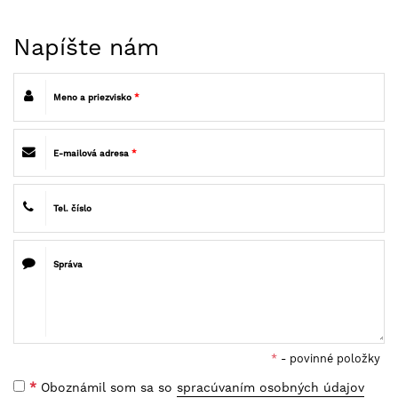
Napíšte nám
Meno a priezvisko
*
E-mailová adresa
*
Tel. číslo
Správa
*
- povinné položky
*
Oboznámil som sa so
spracúvaním osobných údajov