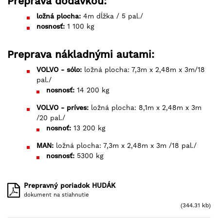
Preprava dodávkou:
ložná plocha:
4m dĺžka / 5 pal./
nosnosť:
1 100 kg
Preprava nákladnými autami:
VOLVO - sólo:
ložná plocha: 7,3m x 2,48m x 3m/18
pal./
nosnosť:
14 200 kg
VOLVO - príves:
ložná plocha: 8,1m x 2,48m x 3m
/20 pal./
nosnoť:
13 200 kg
MAN:
ložná plocha: 7,3m x 2,48m x 3m /18 pal./
nosnosť:
5300 kg
Prepravný poriadok HUDÁK
dokument na stiahnutie
(344.31 kb)