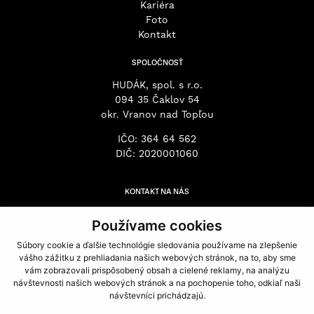
Kariéra
Foto
Kontakt
SPOLOČNOSŤ
HUDÁK, spol. s r.o.
094 35 Čaklov 54
okr. Vranov nad Topľou
IČO: 364 64 562
DIČ: 2020001060
KONTAKT NA NÁS
+421 57 449 63 32
Používame cookies
hudak@hudaksro.sk
Súbory cookie a ďalšie technológie sledovania používame na zlepšenie
stano@hudaksro.sk
vášho zážitku z prehliadania našich webových stránok, na to, aby sme
zubko@hudaksro.sk
vám zobrazovali prispôsobený obsah a cielené reklamy, na analýzu
hardon@hudaksro.sk
návštevnosti našich webových stránok a na pochopenie toho, odkiaľ naši
návštevníci prichádzajú.
tino@hudaksro.sk
vencel@hudaksro.sk