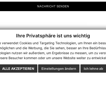
NACHRICHT SENDEN
Ihre Privatsphäre ist uns wichtig
e verwendet Cookies und Targeting Technologien, um Ihnen ein besse
rmöglichen und die Werbung, die Sie sehen, besser an Ihre Bedürfnis
ologien nutzen wir außerdem, um Ergebnisse zu messen, um zu vers
NAVIGIERUNG
DAS UNTERNEHMEN
nsere Besucher kommen oder um unsere Website weiter zu entwickel
Das Unternehmen
HUDÁK, spol. s r.
Personal
094 35 Čaklov 5
ALLE AKZEPTIEREN
Einstellungen ändern
Ich lehne ab
Dienst
okr. Vranov nad 
Produkte
IČO: 364 64 562
Maschinen
DIČ: 202000106
Transport
Zertifikate
Karriere
Foto