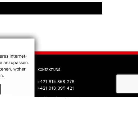
res Internet-
se anzupassen.
tehen, woher
KONTAKT UNS
n.
o.
+421 915 858 279
4
+421 918 395 421
Topľou
hudak@hudaksro.sk
stano@hudaksro.sk
0
zubko@hudaksro.sk
hardon@hudaksro.sk
tino@hudaksro.sk
vencel@hudaksro.sk