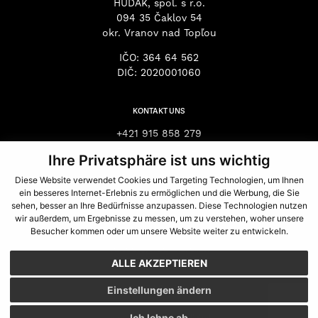
HUDÁK, spol. s r.o.
094 35 Čaklov 54
okr. Vranov nad Topľou
IČO: 364 64 562
DIČ: 2020001060
KONTAKT UNS
+421 915 858 279
+421 918 395 421
Ihre Privatsphäre ist uns wichtig
hudak@hudaksro.sk
Diese Website verwendet Cookies und Targeting Technologien, um Ihnen
stano@hudaksro.sk
ein besseres Internet-Erlebnis zu ermöglichen und die Werbung, die Sie
zubko@hudaksro.sk
sehen, besser an Ihre Bedürfnisse anzupassen. Diese Technologien nutzen
hardon@hudaksro.sk
wir außerdem, um Ergebnisse zu messen, um zu verstehen, woher unsere
Besucher kommen oder um unsere Website weiter zu entwickeln.
tino@hudaksro.sk
vencel@hudaksro.sk
ALLE AKZEPTIEREN
GDPR
|
Cookies
Einstellungen ändern
Ich lehne ab