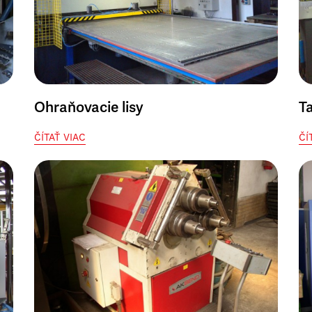
Ohraňovacie lisy
T
ČÍTAŤ VIAC
ČÍ