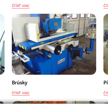
ČÍTAŤ VIAC
ČÍ
Brúsky
Pí
ČÍTAŤ VIAC
ČÍ