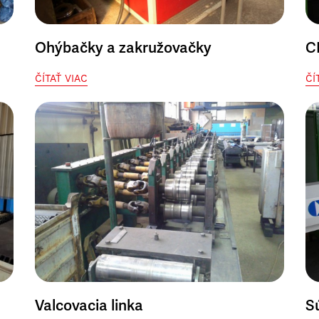
Ohýbačky a zakružovačky
C
ČÍTAŤ VIAC
ČÍ
Valcovacia linka
S