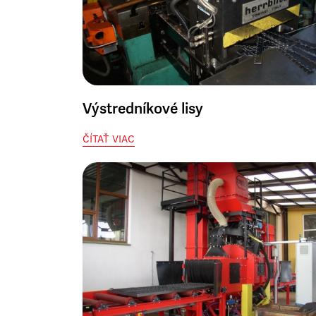
Výstredníkové lisy
ČÍTAŤ VIAC