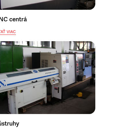
NC centrá
TAŤ VIAC
ústruhy